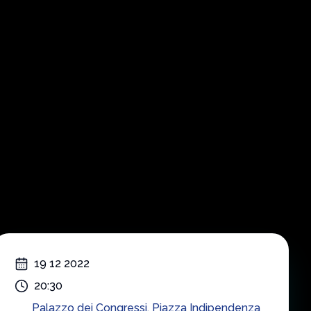
k Hits
19 12 2022
20:30
Palazzo dei Congressi
,
Piazza Indipendenza