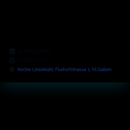
Disco 70s 80s
90s 00s
;
07 marzo 2025
20:00
-
22:00
Kirche Linsebühl
,
Flurhofstrasse 1
,
St.Gallen
Momenti