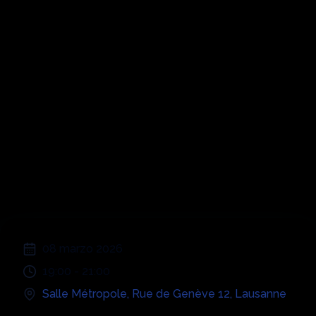
Symphonic
Disco 80s 90s
00s: Latin
Edition
;
08 marzo 2026
19:00
-
21:00
Salle Métropole
,
Rue de Genève 12
,
Lausanne