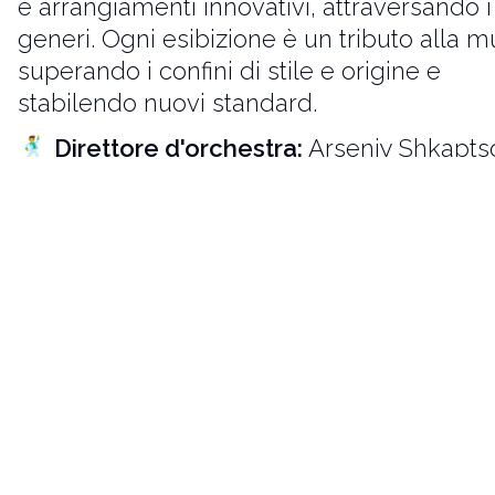
e arrangiamenti innovativi, attraversando i
generi. Ogni esibizione è un tributo alla m
superando i confini di stile e origine e
stabilendo nuovi standard.
🕺
Direttore d'orchestra:
Arseniy Shkapts
⏱️
Durata:
90 minuti
🎟️
Biglietti:
CHF 69, 63, 51, 37. Studenti: C
biglietti per gli studenti sono disponibili solo per la 3ª e 4ª categoria.)
🌍
uso.swiss