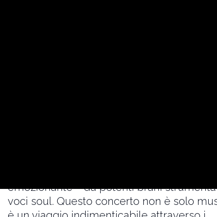
Preparati a ballare con i più grandi succes
disco!
La United Soloists Orchestra ti invita a una
serata piena di nostalgia ed energia
ineguagliabile. Vivi interpretazioni coinvol
dei più celebri successi dance degli anni '
'80, '90 e 2000, eseguiti in uno stile sinfon
unico.
Immergiti in una magica fusione di arte
orchestrale classica e ritmi disco pulsanti. 
nostri arrangiamenti creativi catturano lo s
delle canzoni originali e offrono un'esperi
emozionante – da potenti brani strumental
voci soul. Questo concerto non è solo mus
è un viaggio indimenticabile attraverso i