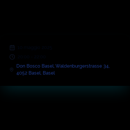
90s-00s | Basel
;
10 maggio 2025
20:00
-
22:00
Don Bosco Basel
,
Waldenburgerstrasse 34,
4052 Basel
,
Basel
Momenti Salien