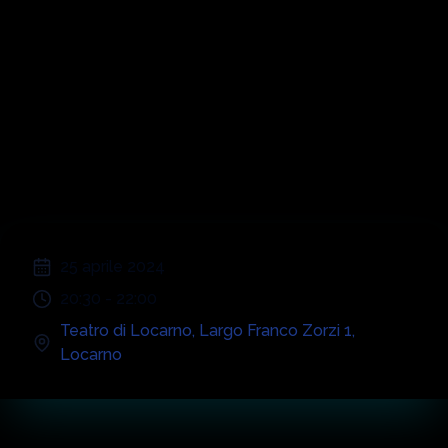
Symphonic
Abba & Beatles
;
25 aprile 2024
20:30
-
22:00
Teatro di Locarno
,
Largo Franco Zorzi 1
,
Locarno