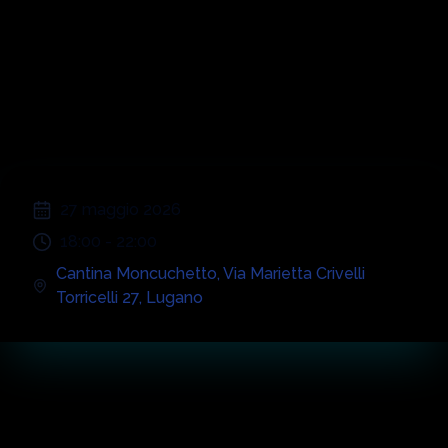
Moncucchetto in
Musica
;
27 maggio 2026
18:00
-
22:00
Cantina Moncuchetto
,
Via Marietta Crivelli
Torricelli 27
,
Lugano