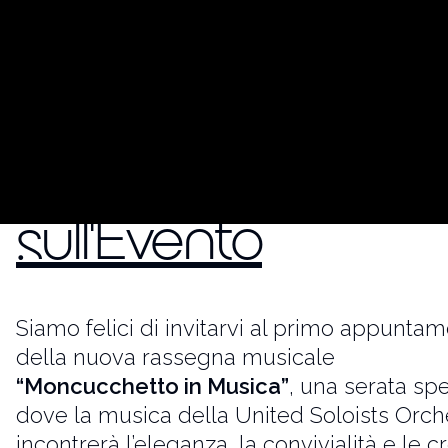
Momenti Salien
Informazioni
sull'Evento
Siamo felici di invitarvi al primo appunta
della nuova rassegna musicale
“Moncucchetto in Musica”
, una serata sp
dove la musica della United Soloists Orch
incontrerà l’eleganza, la convivialità e le c