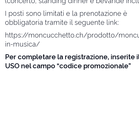
(concerto, standing dinner e bevande incl
I posti sono limitati e la prenotazione è
obbligatoria tramite il seguente link:
https://moncucchetto.ch/prodotto/monc
in-musica/
Per completare la registrazione, inserite i
USO nel campo “codice promozionale”
Sarà un grande piacere condividere con v
nuova esperienza musicale, che si prospe
coinvolgente, elegante ed emozionante i
compagnia della nostra orchestra.
Per ulteriori informazioni:
flavia.milani@uso.swiss
Tel. +41 79 320 25 34