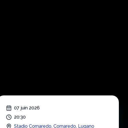
rba a
do
07 juin 2026
20:30
Stadio Cornaredo
,
Cornaredo
,
Lugano