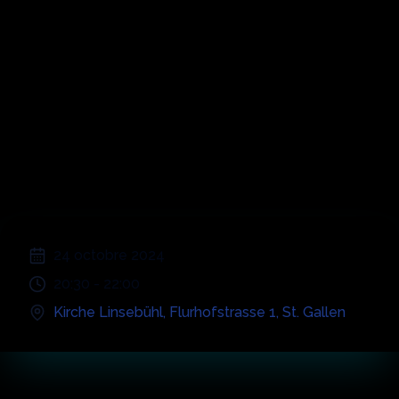
Coldplay -
Orchestral
Experience
;
24 octobre 2024
20:30
-
22:00
Kirche Linsebühl
,
Flurhofstrasse 1
,
St. Gallen