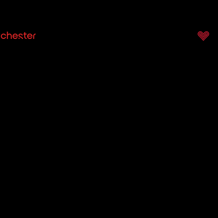
chester
Veranstaltungen
Dienstleistungen
U
Vanesa
Gh
Abacioaie
Violin